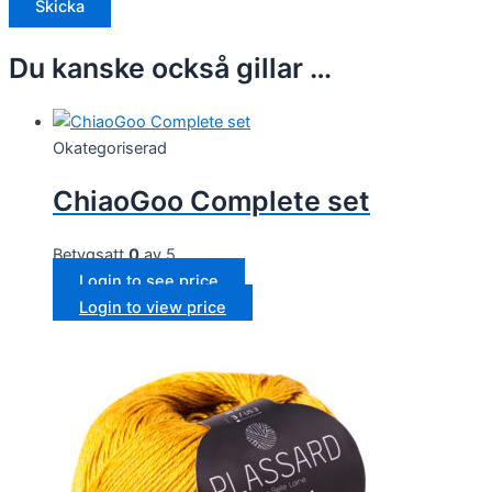
Du kanske också gillar …
Okategoriserad
ChiaoGoo Complete set
Betygsatt
0
av 5
Login to see price
Login to view price