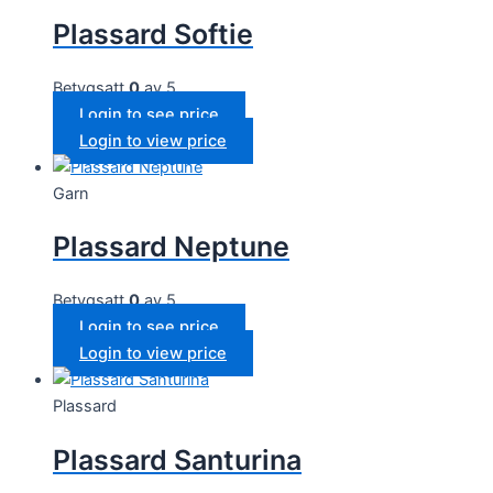
Plassard Softie
Betygsatt
0
av 5
Login to see price
Login to view price
Garn
Plassard Neptune
Betygsatt
0
av 5
Login to see price
Login to view price
Plassard
Plassard Santurina