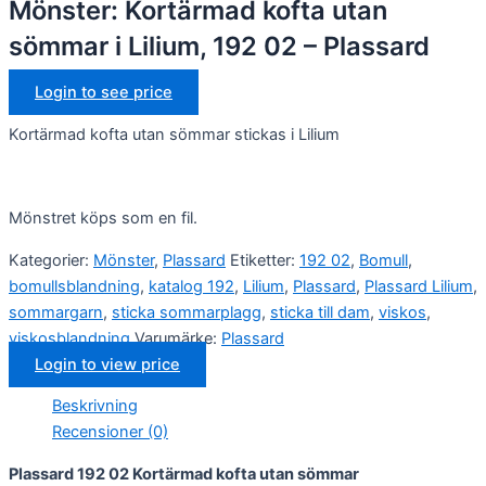
Mönster: Kortärmad kofta utan
sömmar i Lilium, 192 02 – Plassard
Login to see price
Kortärmad kofta utan sömmar stickas i Lilium
Mönstret köps som en fil.
Kategorier:
Mönster
,
Plassard
Etiketter:
192 02
,
Bomull
,
bomullsblandning
,
katalog 192
,
Lilium
,
Plassard
,
Plassard Lilium
,
sommargarn
,
sticka sommarplagg
,
sticka till dam
,
viskos
,
viskosblandning
Varumärke:
Plassard
Login to view price
Beskrivning
Recensioner (0)
Plassard 192 02 Kortärmad kofta utan sömmar