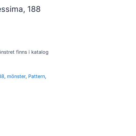
essima, 188
stret finns i katalog
88
,
mönster
,
Pattern
,