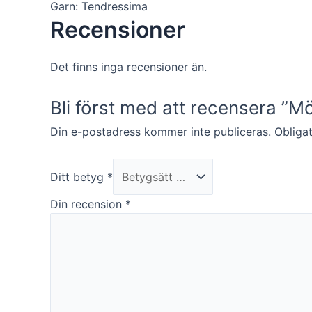
kunna
Garn: Tendressima
förbättra
Recensioner
hemsidans
funktionalitet
och
Det finns inga recensioner än.
uppbyggnad,
baserat på
hur hemsidan
Bli först med att recensera ”M
används.
Din e-postadress kommer inte publiceras.
Obligat
Upplevelse
För att vår
Ditt betyg
*
hemsida ska
Din recension
*
prestera så
bra som
möjligt under
ditt besök.
Om du nekar
de här
kakorna
kommer viss