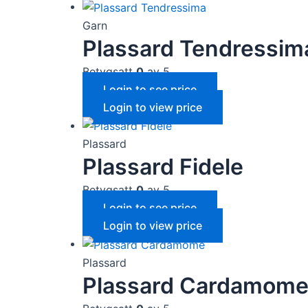
Garn
Plassard Tendressim
Betygsatt
0
av 5
Login to see price
Login to view price
Plassard
Plassard Fidele
Betygsatt
0
av 5
Login to see price
Login to view price
Plassard
Plassard Cardamom