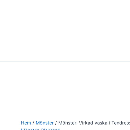
Hoppa
till
innehåll
Hem
/
Mönster
/ Mönster: Virkad väska i Tendres