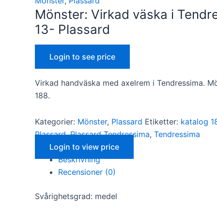
Mönster
,
Plassard
Mönster: Virkad väska i Tendr
13- Plassard
Login to see price
Virkad handväska med axelrem i Tendressima. Mön
Nödvändiga
188.
Dessa kakor
går inte att
välja bort. De
Kategorier:
Mönster
,
Plassard
Etiketter:
katalog 1
behövs för
Plassard
,
Plassard Tendressima
,
Tendressima
att hemsidan
över huvud
Login to view price
taget ska
Beskrivning
fungera.
Recensioner (0)
Svårighetsgrad: medel
Statistik
För att vi ska