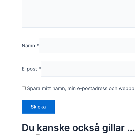
funktionalitet
att försvinna
från
hemsidan.
Marknadsföring
Namn
*
Genom att dela
med dig av dina
intressen och ditt
beteende när du
E-post
*
surfar ökar du
chansen att få se
personligt
Spara mitt namn, min e-postadress och webbpla
anpassat innehåll
och erbjudanden.
Du kanske också gillar …